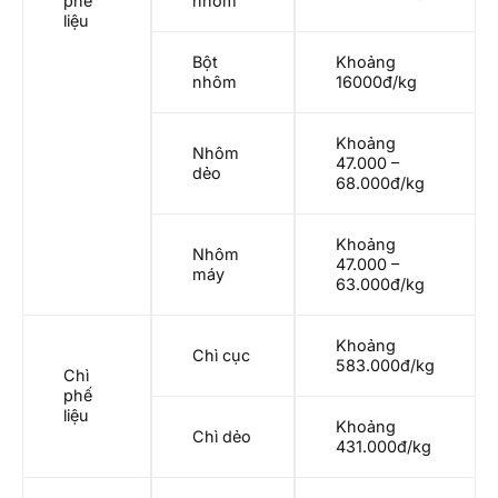
phế
nhôm
liệu
Bột
Khoảng
nhôm
16000đ/kg
Khoảng
Nhôm
47.000 –
dẻo
68.000đ/kg
Khoảng
Nhôm
47.000 –
máy
63.000đ/kg
Khoảng
Chì cục
583.000đ/kg
Chì
phế
liệu
Khoảng
Chì dẻo
431.000đ/kg