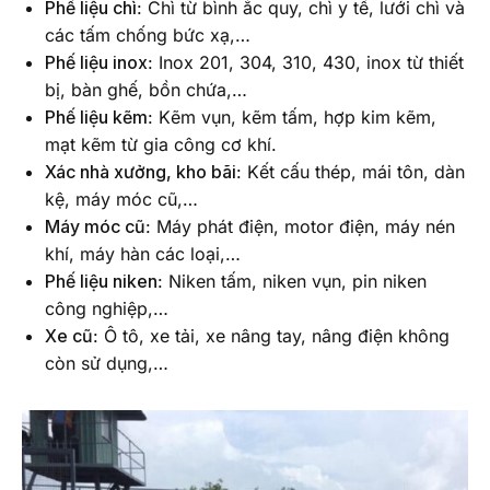
Phế liệu chì
: Chì từ bình ắc quy, chì y tế, lưới chì và
các tấm chống bức xạ,…
Phế liệu inox
: Inox 201, 304, 310, 430, inox từ thiết
bị, bàn ghế, bồn chứa,…
Phế liệu kẽm
: Kẽm vụn, kẽm tấm, hợp kim kẽm,
mạt kẽm từ gia công cơ khí.
Xác nhà xưởng, kho bãi
: Kết cấu thép, mái tôn, dàn
kệ, máy móc cũ,…
Máy móc cũ
: Máy phát điện, motor điện, máy nén
khí, máy hàn các loại,…
Phế liệu niken
: Niken tấm, niken vụn, pin niken
công nghiệp,…
Xe cũ
: Ô tô, xe tải, xe nâng tay, nâng điện không
còn sử dụng,…