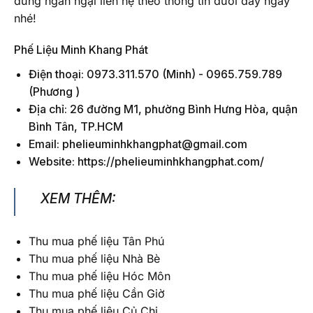
đừng ngần ngại liên hệ theo thông tin dưới đây ngay
nhé!
Phế Liệu Minh Khang Phát
Điện thoại:
0973.311.570
(Minh) -
0965.759.789
(Phương )
Địa chỉ: 26 đường M1, phường Bình Hưng Hòa, quận
Bình Tân, TP.HCM
Email: phelieuminhkhangphat@gmail.com
Website: https://phelieuminhkhangphat.com/
XEM THÊM:
Thu mua phế liệu Tân Phú
Thu mua phế liệu Nhà Bè
Thu mua phế liệu Hóc Môn
Thu mua phế liệu Cần Giờ
Thu mua phế liệu Củ Chi