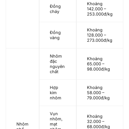
Khoảng
Đồng
142.000 –
cháy
253.000đ/kg
Khoảng
Đồng
128.000 –
vàng
273.000đ/kg
Nhôm
Khoảng
đặc
65.000 –
nguyên
98.000đ/kg
chất
Hợp
Khoảng
kim
58.000 –
nhôm
79.000đ/kg
Vụn
Khoảng
nhôm,
32.000 –
Nhôm
mạt
68.000đ/kg