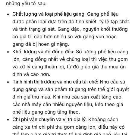
những yếu tố sau:
Chất lượng và loại phế liệu gang:
Gang phế liệu
được phân loại dựa trên độ tinh khiết, tỷ lệ tạp chất
và tình trạng gỉ sét. Gang đặc, nguyên khối thường
có giá trị cao hơn nhiều so với gang vụn hoặc
gang đã bị hoen gỉ nặng.
Khối lượng và độ đồng đều:
Số lượng phế liệu càng
lớn, càng đồng nhất về chủng loại thì việc thu gom
và xử lý càng thuận lợi, từ đó giúp giá thu mua ổn
định và cao hơn.
Tình hình thị trường và nhu cầu tái chế:
Nhu cầu sử
dụng gang và sản phẩm từ gang trên thế giới quyết
định giá thu mua. Khi nhu cầu sản xuất tăng cao,
các nhà máy cần nhiều nguyên liệu, kéo theo giá
phế liệu gang cũng tăng theo.
Chi phí vận chuyển và vị trí địa lý:
Khoảng cách
càng xa thì chi phí thu gom càng lớn, điều này có
thể làm giảm giá trị thực tế khi định giá phế liệu tại